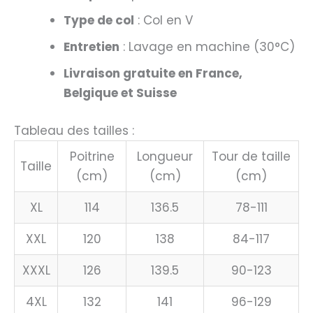
Type de col
: Col en V
Entretien
: Lavage en machine (30°C)
Livraison gratuite en France,
Belgique et Suisse
Tableau des tailles :
Poitrine
Longueur
Tour de taille
Taille
(cm)
(cm)
(cm)
XL
114
136.5
78-111
XXL
120
138
84-117
XXXL
126
139.5
90-123
4XL
132
141
96-129