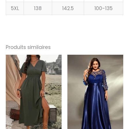
5XL
138
142.5
100-135
Produits similaires
Le
Le
prix
prix
initial
actuel
était :
est :
71.99€.
56.99€.