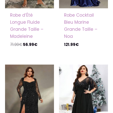
Robe d’Été
Robe Cocktail
Longue Fluide
Bleu Marine
Grande Taille –
Grande Taille –
Madeleine
Noa
71.99
€
56.99
€
121.99
€