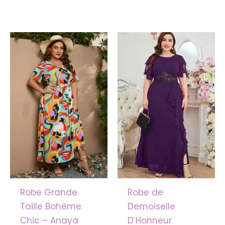
Le
Le
prix
prix
initial
actuel
était :
est :
106.99€.
86.99€.
Robe Grande
Robe de
Taille Bohème
Demoiselle
Chic – Anaya
D’Honneur